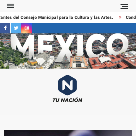
Saltar
al
tes del Consejo Municipal para la Cultura y las Artes.
Conduct
contenido
facebook
twitter
instagram
T
Las
NAC
notici
más
importa
al mom