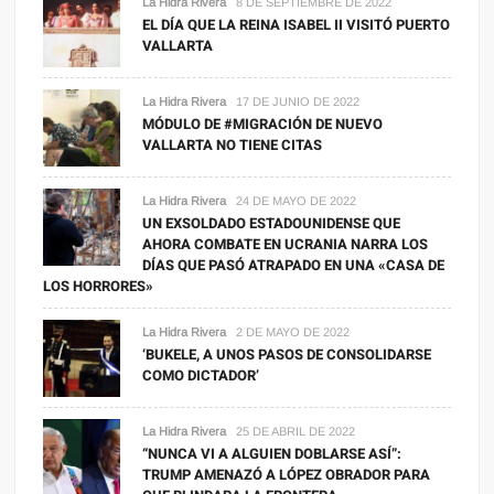
La Hidra Rivera
8 DE SEPTIEMBRE DE 2022
EL DÍA QUE LA REINA ISABEL II VISITÓ PUERTO
VALLARTA
La Hidra Rivera
17 DE JUNIO DE 2022
MÓDULO DE #MIGRACIÓN DE NUEVO
VALLARTA NO TIENE CITAS
La Hidra Rivera
24 DE MAYO DE 2022
UN EXSOLDADO ESTADOUNIDENSE QUE
AHORA COMBATE EN UCRANIA NARRA LOS
DÍAS QUE PASÓ ATRAPADO EN UNA «CASA DE
LOS HORRORES»
La Hidra Rivera
2 DE MAYO DE 2022
‘BUKELE, A UNOS PASOS DE CONSOLIDARSE
COMO DICTADOR’
La Hidra Rivera
25 DE ABRIL DE 2022
“NUNCA VI A ALGUIEN DOBLARSE ASÍ”:
TRUMP AMENAZÓ A LÓPEZ OBRADOR PARA