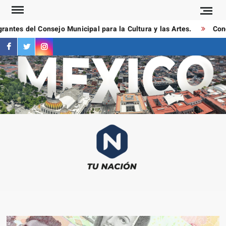
Saltar
al
ntes del Consejo Municipal para la Cultura y las Artes.
Condu
contenido
facebook
twitter
instagram
T
Las
NAC
notici
más
importa
al mom