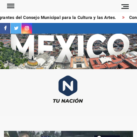
Saltar
al
ntes del Consejo Municipal para la Cultura y las Artes.
Condu
contenido
facebook
twitter
instagram
T
Las
NAC
notici
más
importa
al mom