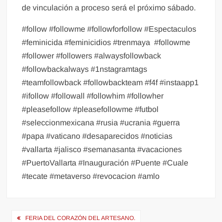
de vinculación a proceso será el próximo sábado.
#follow #followme #followforfollow #Espectaculos
#feminicida #feminicidios #trenmaya
#followme
#follower #followers #alwaysfollowback
#followbackalways #1nstagramtags
#teamfollowback #followbackteam #f4f #instaapp1
#ifollow #followall #followhim #followher
#pleasefollow #pleasefollowme #futbol
#seleccionmexicana #rusia #ucrania #guerra
#papa #vaticano #desaparecidos #noticias
#vallarta #jalisco #semanasanta #vacaciones
#PuertoVallarta #Inauguración #Puente #Cuale
#tecate #metaverso #revocacion #amlo
Navegación
FERIA DEL CORAZÓN DEL ARTESANO.