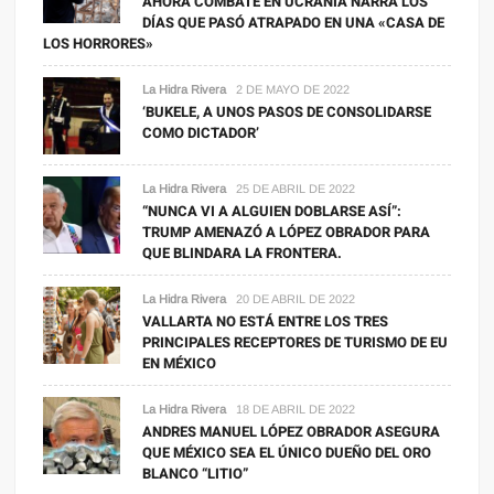
AHORA COMBATE EN UCRANIA NARRA LOS
DÍAS QUE PASÓ ATRAPADO EN UNA «CASA DE
LOS HORRORES»
La Hidra Rivera
2 DE MAYO DE 2022
‘BUKELE, A UNOS PASOS DE CONSOLIDARSE
COMO DICTADOR’
La Hidra Rivera
25 DE ABRIL DE 2022
“NUNCA VI A ALGUIEN DOBLARSE ASÍ”:
TRUMP AMENAZÓ A LÓPEZ OBRADOR PARA
QUE BLINDARA LA FRONTERA.
La Hidra Rivera
20 DE ABRIL DE 2022
VALLARTA NO ESTÁ ENTRE LOS TRES
PRINCIPALES RECEPTORES DE TURISMO DE EU
EN MÉXICO
La Hidra Rivera
18 DE ABRIL DE 2022
ANDRES MANUEL LÓPEZ OBRADOR ASEGURA
QUE MÉXICO SEA EL ÚNICO DUEÑO DEL ORO
BLANCO “LITIO”