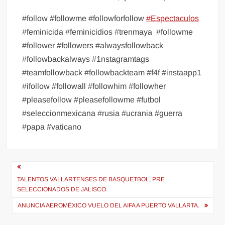
#follow #followme #followforfollow
#Espectaculos
#feminicida #feminicidios #trenmaya
#followme
#follower #followers #alwaysfollowback
#followbackalways #1nstagramtags
#teamfollowback #followbackteam #f4f #instaapp1
#ifollow #followall #followhim #followher
#pleasefollow #pleasefollowme #futbol
#seleccionmexicana #rusia #ucrania #guerra
#papa #vaticano
Navegación
de
TALENTOS VALLARTENSES DE BASQUETBOL, PRE
SELECCIONADOS DE JALISCO.
entradas
ANUNCIA AEROMÉXICO VUELO DEL AIFA A PUERTO VALLARTA.