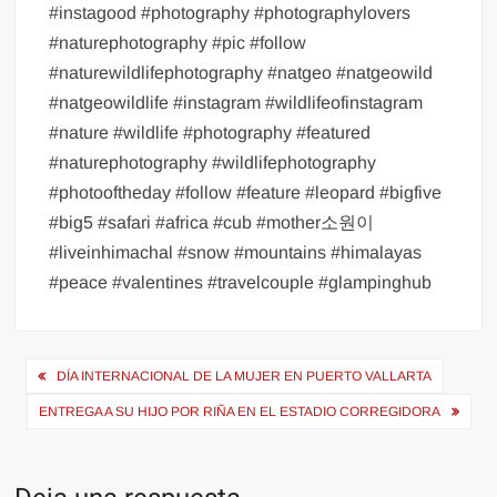
#instagood #photography #photographylovers
#naturephotography #pic #follow
#naturewildlifephotography #natgeo #natgeowild
#natgeowildlife #instagram #wildlifeofinstagram
#nature #wildlife #photography #featured
#naturephotography #wildlifephotography
#photooftheday #follow #feature #leopard #bigfive
#big5 #safari #africa #cub #mother소원이
#liveinhimachal #snow #mountains #himalayas
#peace #valentines #travelcouple #glampinghub
Navegación
DÍA INTERNACIONAL DE LA MUJER EN PUERTO VALLARTA
de
ENTREGA A SU HIJO POR RIÑA EN EL ESTADIO CORREGIDORA
entradas