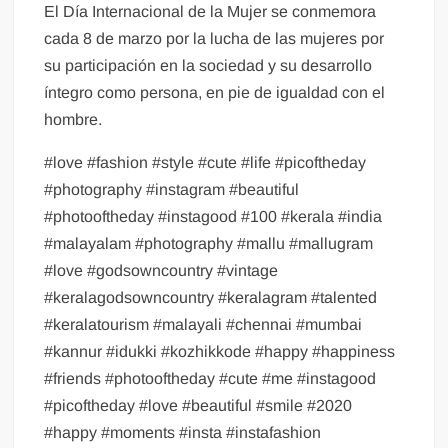
El Día Internacional de la Mujer se conmemora
cada 8 de marzo por la lucha de las mujeres por
su participación en la sociedad y su desarrollo
íntegro como persona, en pie de igualdad con el
hombre.
#love #fashion #style #cute #life #picoftheday
#photography #instagram #beautiful
#photooftheday #instagood #100 #kerala #india
#malayalam #photography #mallu #mallugram
#love #godsowncountry #vintage
#keralagodsowncountry #keralagram #talented
#keralatourism #malayali #chennai #mumbai
#kannur #idukki #kozhikkode #happy #happiness
#friends #photooftheday #cute #me #instagood
#picoftheday #love #beautiful #smile #2020
#happy #moments #insta #instafashion