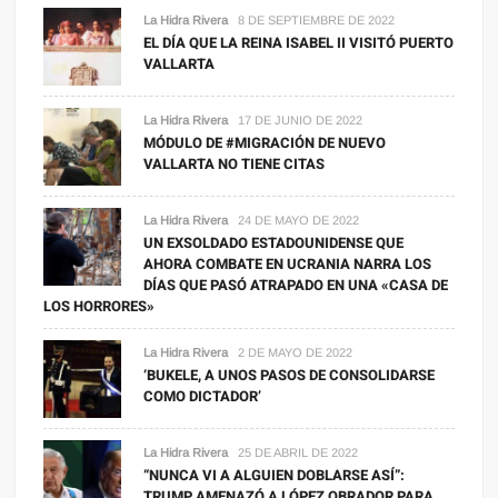
La Hidra Rivera
8 DE SEPTIEMBRE DE 2022
EL DÍA QUE LA REINA ISABEL II VISITÓ PUERTO
VALLARTA
La Hidra Rivera
17 DE JUNIO DE 2022
MÓDULO DE #MIGRACIÓN DE NUEVO
VALLARTA NO TIENE CITAS
La Hidra Rivera
24 DE MAYO DE 2022
UN EXSOLDADO ESTADOUNIDENSE QUE
AHORA COMBATE EN UCRANIA NARRA LOS
DÍAS QUE PASÓ ATRAPADO EN UNA «CASA DE
LOS HORRORES»
La Hidra Rivera
2 DE MAYO DE 2022
‘BUKELE, A UNOS PASOS DE CONSOLIDARSE
COMO DICTADOR’
La Hidra Rivera
25 DE ABRIL DE 2022
“NUNCA VI A ALGUIEN DOBLARSE ASÍ”:
TRUMP AMENAZÓ A LÓPEZ OBRADOR PARA