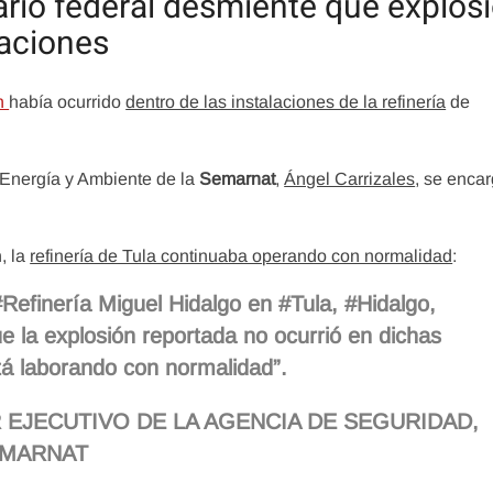
ario federal desmiente que explos
laciones
ón
había ocurrido
dentro de las instalaciones de la refinería
de
, Energía y Ambiente de la
Semarnat
,
Ángel Carrizales
, se enca
, la
refinería de Tula continuaba operando con normalidad
:
efinería Miguel Hidalgo en #Tula, #Hidalgo,
 la explosión reportada no ocurrió en dichas
stá laborando con normalidad”.
 EJECUTIVO DE LA AGENCIA DE SEGURIDAD,
EMARNAT