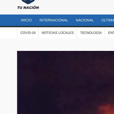
TU
Las
noticias
NACIÓN
más
INICIO
INTERNACIONAL
NACIONAL
ÚLTIMA
importantes
al momento
COVID-19
NOTICIAS LOCALES
TECNOLOGÍA
EN