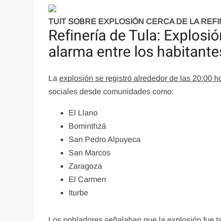
TUIT SOBRE EXPLOSIÓN CERCA DE LA REFI
Refinería de Tula: Explosi
alarma entre los habitante
La
explosión se registró alrededor de las 20:00 h
sociales desde comunidades como:
El Llano
Bominthzá
San Pedro Alpuyeca
San Marcos
Zaragoza
El Carmen
Iturbe
Los pobladores señalaban que la explosión fue t