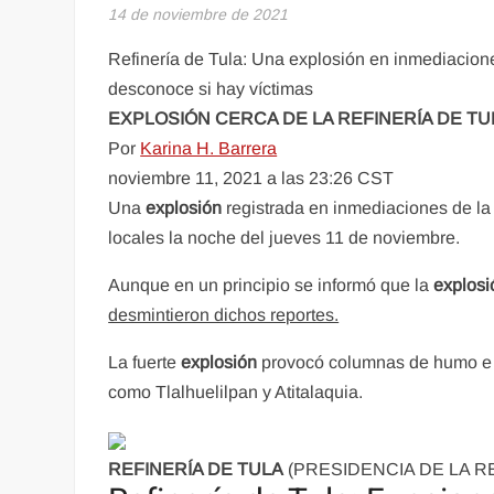
14 de noviembre de 2021
Refinería de Tula: Una explosión en inmediacione
desconoce si hay víctimas
EXPLOSIÓN CERCA DE LA REFINERÍA DE T
Por
Karina H. Barrera
noviembre 11, 2021 a las 23:26 CST
Una
explosión
registrada en inmediaciones de l
locales la noche del jueves 11 de noviembre.
Aunque en un principio se informó que la
explos
desmintieron dichos reportes.
La fuerte
explosión
provocó columnas de humo e i
como Tlalhuelilpan y Atitalaquia.
REFINERÍA DE TULA
(PRESIDENCIA DE LA R