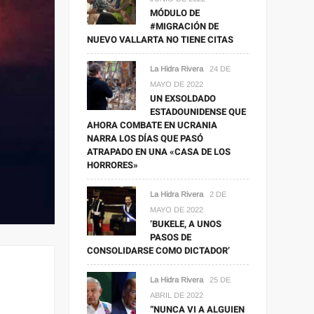
MÓDULO DE
#MIGRACIÓN DE
NUEVO VALLARTA NO TIENE CITAS
La Hidra Rivera
24 DE
MAYO DE 2022
UN EXSOLDADO
ESTADOUNIDENSE QUE
AHORA COMBATE EN UCRANIA
NARRA LOS DÍAS QUE PASÓ
ATRAPADO EN UNA «CASA DE LOS
HORRORES»
La Hidra Rivera
2 DE
MAYO DE 2022
‘BUKELE, A UNOS
PASOS DE
CONSOLIDARSE COMO DICTADOR’
La Hidra Rivera
25 DE
ABRIL DE 2022
“NUNCA VI A ALGUIEN