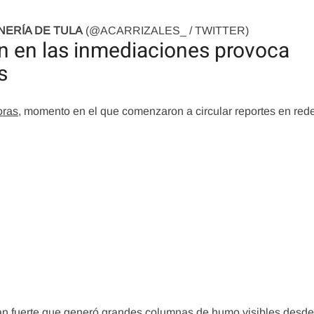
NERÍA DE TULA
(@ACARRIZALES_ / TWITTER)
ón en las inmediaciones provoca
s
oras
, momento en el que comenzaron a circular reportes en red
an fuerte que generó
grandes columnas de humo
visibles desd