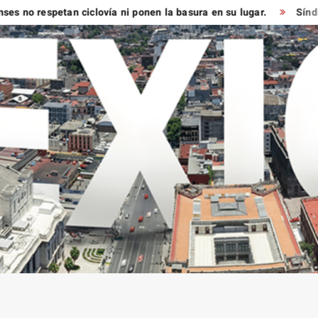
spetan ciclovía ni ponen la basura en su lugar.
Síndico muy v