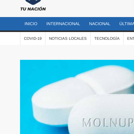
TU
Las
noticias
NACIÓN
más
INICIO
INTERNACIONAL
NACIONAL
ÚLTIMA
importantes
al momento
COVID-19
NOTICIAS LOCALES
TECNOLOGÍA
EN