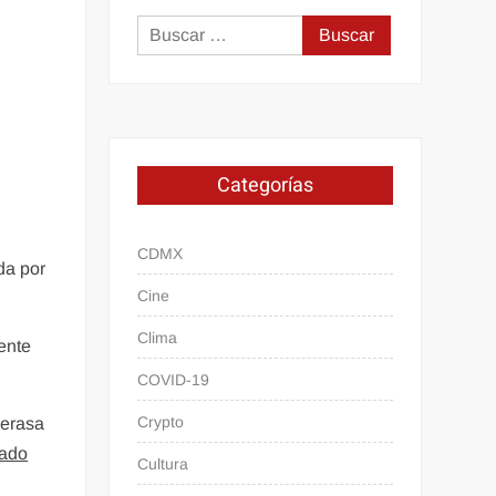
Buscar:
Categorías
CDMX
da por
Cine
Clima
ente
COVID-19
Crypto
merasa
tado
Cultura