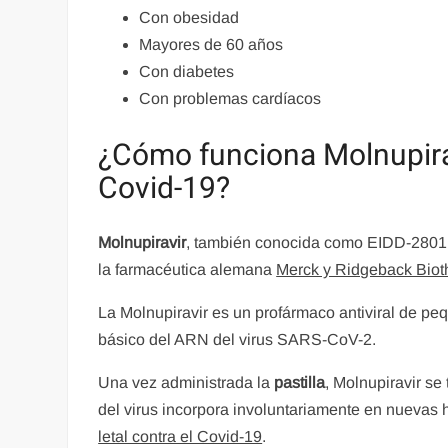
Con obesidad
Mayores de 60 años
Con diabetes
Con problemas cardíacos
¿Cómo funciona Molnupiravi
Covid-19?
Molnupiravir
, también conocida como EIDD-2801 y
la farmacéutica alemana
Merck y Ridgeback Biot
La Molnupiravir es un profármaco antiviral de p
básico del ARN del virus SARS-CoV-2.
Una vez administrada la
pastilla
, Molnupiravir s
del virus incorpora involuntariamente en nuevas h
letal contra el Covid-19
.