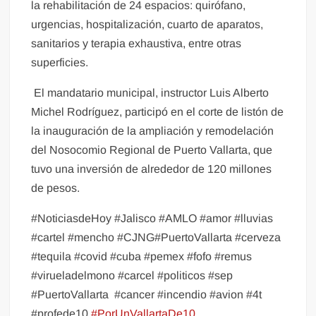
la rehabilitación de 24 espacios: quirófano,
urgencias, hospitalización, cuarto de aparatos,
sanitarios y terapia exhaustiva, entre otras
superficies.
El mandatario municipal, instructor Luis Alberto
Michel Rodríguez, participó en el corte de listón de
la inauguración de la ampliación y remodelación
del Nosocomio Regional de Puerto Vallarta, que
tuvo una inversión de alrededor de 120 millones
de pesos.
#NoticiasdeHoy #Jalisco #AMLO #amor #lluvias
#cartel #mencho #CJNG#PuertoVallarta #cerveza
#tequila #covid #cuba #pemex #fofo #remus
#virueladelmono #carcel #politicos #sep
#PuertoVallarta
#cancer #incendio #avion #4t
#profede10
#PorUnVallartaDe10