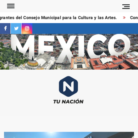
Saltar
al
ntes del Consejo Municipal para la Cultura y las Artes.
Condu
contenido
facebook
twitter
instagram
T
Las
NAC
notici
más
importa
al mom