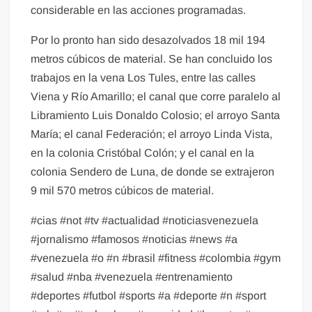
considerable en las acciones programadas.
Por lo pronto han sido desazolvados 18 mil 194
metros cúbicos de material. Se han concluido los
trabajos en la vena Los Tules, entre las calles
Viena y Río Amarillo; el canal que corre paralelo al
Libramiento Luis Donaldo Colosio; el arroyo Santa
María; el canal Federación; el arroyo Linda Vista,
en la colonia Cristóbal Colón; y el canal en la
colonia Sendero de Luna, de donde se extrajeron
9 mil 570 metros cúbicos de material.
#cias #not #tv #actualidad #noticiasvenezuela
#jornalismo #famosos #noticias #news #a
#venezuela #o #n #brasil #fitness #colombia #gym
#salud #nba #venezuela #entrenamiento
#deportes #futbol #sports #a #deporte #n #sport