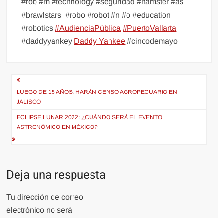
#rob #m #technology #seguridad #hamster #as
#brawlstars
#robo #robot #n #o #education
#robotics
#AudienciaPública
#PuertoVallarta
#daddyyankey
Daddy Yankee
#cincodemayo
Navegación
de
LUEGO DE 15 AÑOS, HARÁN CENSO AGROPECUARIO EN
JALISCO
entradas
ECLIPSE LUNAR 2022: ¿CUÁNDO SERÁ EL EVENTO
ASTRONÓMICO EN MÉXICO?
Deja una respuesta
Tu dirección de correo
electrónico no será