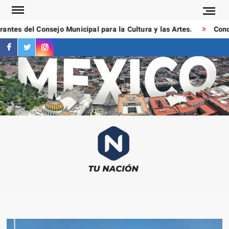
Saltar
al
ntes del Consejo Municipal para la Cultura y las Artes.
Conduc
contenido
facebook
twitter
instagram
T
Las
NAC
notici
más
importa
al mom