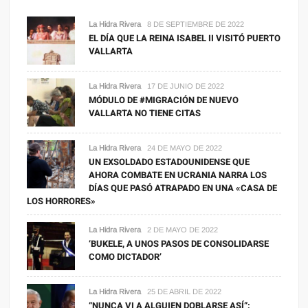
La Hidra Rivera
8 DE SEPTIEMBRE DE 2022
EL DÍA QUE LA REINA ISABEL II VISITÓ PUERTO
VALLARTA
La Hidra Rivera
17 DE JUNIO DE 2022
MÓDULO DE #MIGRACIÓN DE NUEVO
VALLARTA NO TIENE CITAS
La Hidra Rivera
24 DE MAYO DE 2022
UN EXSOLDADO ESTADOUNIDENSE QUE
AHORA COMBATE EN UCRANIA NARRA LOS
DÍAS QUE PASÓ ATRAPADO EN UNA «CASA DE
LOS HORRORES»
La Hidra Rivera
2 DE MAYO DE 2022
‘BUKELE, A UNOS PASOS DE CONSOLIDARSE
COMO DICTADOR’
La Hidra Rivera
25 DE ABRIL DE 2022
“NUNCA VI A ALGUIEN DOBLARSE ASÍ”: