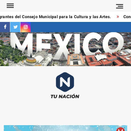
Saltar
al
antes del Consejo Municipal para la Cultura y las Artes.
Condu
contenido
facebook
twitter
instagram
T
Las
NAC
notici
más
importa
al mom