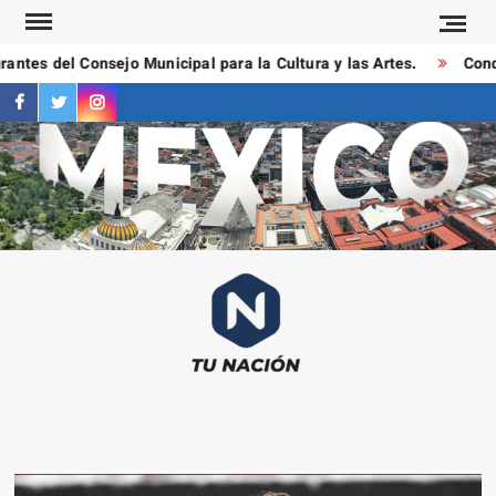
Saltar
al
ntes del Consejo Municipal para la Cultura y las Artes.
Conduc
contenido
facebook
twitter
instagram
T
Las
NAC
notici
más
importa
al mom