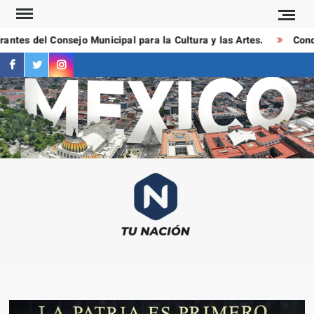
Saltar
al
ntes del Consejo Municipal para la Cultura y las Artes.
Conduc
contenido
facebook
twitter
instagram
T
Las
NAC
notici
más
importa
al mom