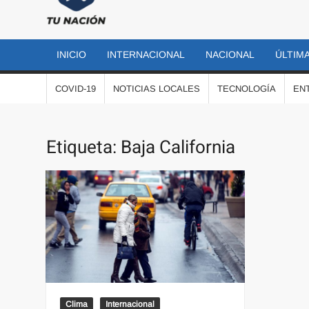
TU
Las
noticias
NACIÓN
más
INICIO
INTERNACIONAL
NACIONAL
ÚLTIMA
importantes
al momento
COVID-19
NOTICIAS LOCALES
TECNOLOGÍA
EN
Etiqueta:
Baja California
Clima
Internacional