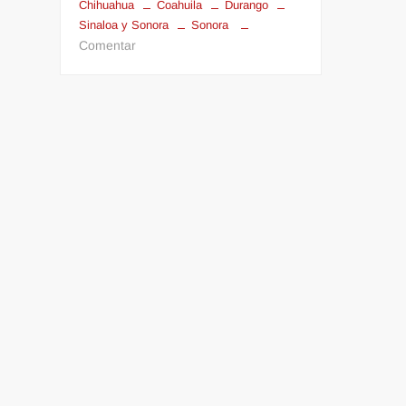
Chihuahua
Coahuila
Durango
Sinaloa y Sonora
Sonora
en
Comentar
Pronostican
12
tormentas
invernales
en
el
país
para
la
temporada;
la
primera
llega
hoy