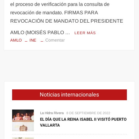
el proceso de verificación para la consulta de
revocación de mandato. FIRMAS PARA
REVOCACIÓN DE MANDATO DEL PRESIDENTE
AMLO (MOISÉS PABLO …
LEER MÁS
en
Comentar
AMLO
INE
Revocación
de
Mandato:
INE
detecta
más
de
Noticias internacionales
90
mil
firmas
La Hidra Rivera
8 DE SEPTIEMBRE DE 2022
falsas
EL DÍA QUE LA REINA ISABEL II VISITÓ PUERTO
VALLARTA