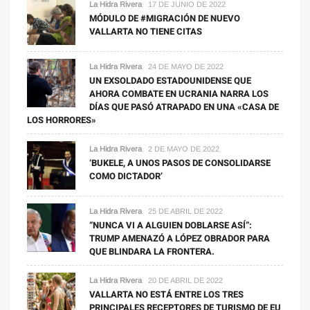
La Hidra Rivera
17 DE JUNIO DE 2022
MÓDULO DE #MIGRACIÓN DE NUEVO
VALLARTA NO TIENE CITAS
La Hidra Rivera
24 DE MAYO DE 2022
UN EXSOLDADO ESTADOUNIDENSE QUE
AHORA COMBATE EN UCRANIA NARRA LOS
DÍAS QUE PASÓ ATRAPADO EN UNA «CASA DE
LOS HORRORES»
La Hidra Rivera
2 DE MAYO DE 2022
‘BUKELE, A UNOS PASOS DE CONSOLIDARSE
COMO DICTADOR’
La Hidra Rivera
25 DE ABRIL DE 2022
“NUNCA VI A ALGUIEN DOBLARSE ASÍ”:
TRUMP AMENAZÓ A LÓPEZ OBRADOR PARA
QUE BLINDARA LA FRONTERA.
La Hidra Rivera
20 DE ABRIL DE 2022
VALLARTA NO ESTÁ ENTRE LOS TRES
PRINCIPALES RECEPTORES DE TURISMO DE EU