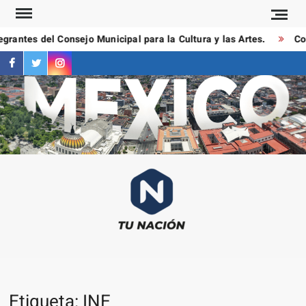
Saltar
al
rantes del Consejo Municipal para la Cultura y las Artes.
Con
contenido
facebook
twitter
instagram
T
Las
NAC
notici
más
importa
al mom
Etiqueta:
INE