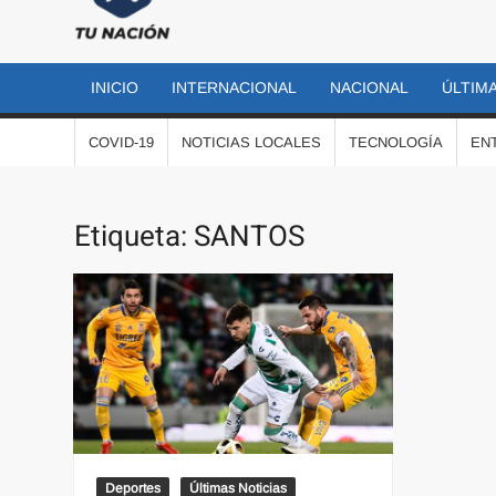
TU
Las
noticias
NACIÓN
más
INICIO
INTERNACIONAL
NACIONAL
ÚLTIMA
importantes
al momento
COVID-19
NOTICIAS LOCALES
TECNOLOGÍA
EN
Etiqueta:
SANTOS
Deportes
Últimas Noticias