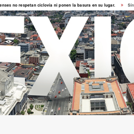
o respetan ciclovía ni ponen la basura en su lugar.
Síndico m