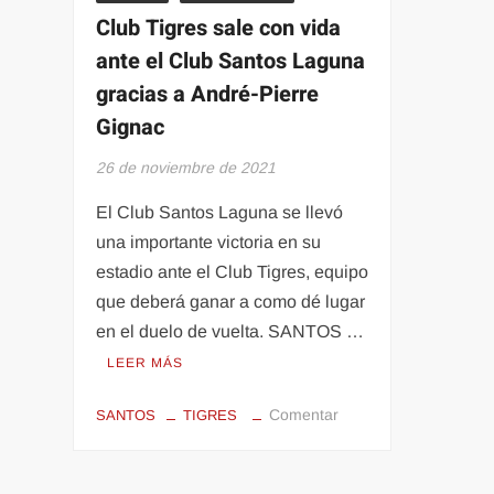
Club Tigres sale con vida
ante el Club Santos Laguna
gracias a André-Pierre
Gignac
26 de noviembre de 2021
El Club Santos Laguna se llevó
una importante victoria en su
estadio ante el Club Tigres, equipo
que deberá ganar a como dé lugar
en el duelo de vuelta. SANTOS …
LEER MÁS
en
Comentar
SANTOS
TIGRES
Club
Tigres
sale