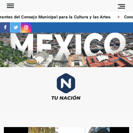
Saltar
al
ntes del Consejo Municipal para la Cultura y las Artes.
Conduc
contenido
facebook
twitter
instagram
T
Las
NAC
notici
más
importa
al mom