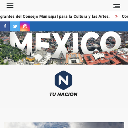
Saltar
al
antes del Consejo Municipal para la Cultura y las Artes.
Cond
contenido
facebook
twitter
instagram
T
Las
NAC
notici
más
importa
al mom