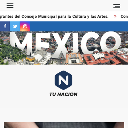
Saltar
al
antes del Consejo Municipal para la Cultura y las Artes.
Condu
contenido
facebook
twitter
instagram
T
Las
NAC
notici
más
importa
al mom