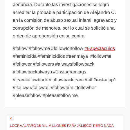
denuncia. Durante las investigaciones se logró
acreditar la probable participación de Alejandro C.
en la comisión de abuso sexual infantil agravado y
corrupción de menores, por lo cual se solicitó una
orden de aprehensión en su contra.
#follow #followme #followforfollow
#Espectaculos
#feminicida #feminicidios #trenmaya
#followme
#follower #followers #alwaysfollowback
#followbackalways #1nstagramtags
#teamfollowback #followbackteam #f4f #instaapp1
#ifollow #followall #followhim #followher
#pleasefollow #pleasefollowme
Navegación
de
LOGRA ALFARO 15 MIL MILLONES PARA JALISCO, PERO NADA