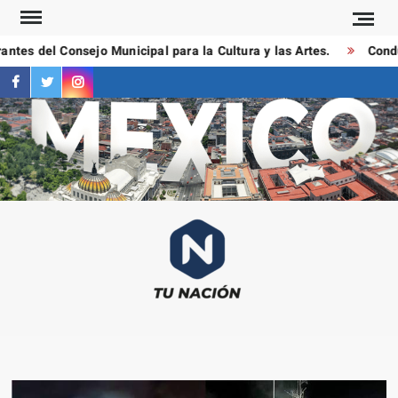
Saltar
al
tes del Consejo Municipal para la Cultura y las Artes.
Conduct
contenido
facebook
twitter
instagram
T
Las
NAC
notici
más
importa
al mom