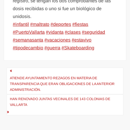
registro, se tengan los dos comprobantes de las
dosis recibidas o uno si fue un biológico de
unidosis.
#infantil
#maltrato
#deportes
#fiestas
#PuertoVallarta
#vidanta
#clases
#seguridad
#semanasanta
#vacaciones
#estavivo
#tipodecambio
#guerra
#Skateboarding
Navegación
de
ATIENDE AYUNTAMIENTO REZAGOS EN MATERIA DE
TRANSPARENCIA QUE ERAN OBLIGACIONES DE LA ANTERIOR
entradas
ADMINISTRACIÓN.
HAN RENOVADO JUNTAS VECINALES DE 143 COLONIAS DE
VALLARTA