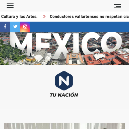
Saltar
al
ultura y las Artes.
Conductores vallartenses no respetan ciclo
contenido
facebook
twitter
instagram
T
Las
NAC
notici
más
importa
al mom