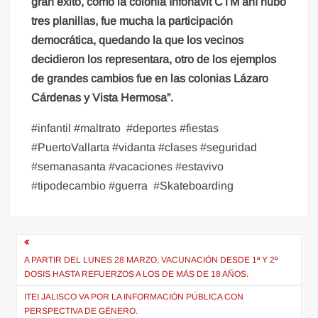
gran éxito, como la colonia Infonavit CTM ahí hubo
tres planillas, fue mucha la participación
democrática, quedando la que los vecinos
decidieron los representara, otro de los ejemplos
de grandes cambios fue en las colonias Lázaro
Cárdenas y Vista Hermosa”.
#infantil #maltrato
#deportes #fiestas
#PuertoVallarta #vidanta #clases #seguridad
#semanasanta #vacaciones #estavivo
#tipodecambio #guerra
#Skateboarding
Navegación
de
A PARTIR DEL LUNES 28 MARZO, VACUNACIÓN DESDE 1ª Y 2ª
DOSIS HASTA REFUERZOS A LOS DE MÁS DE 18 AÑOS.
entradas
ITEI JALISCO VA POR LA INFORMACIÓN PÚBLICA CON
PERSPECTIVA DE GÉNERO.