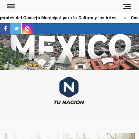
Saltar
al
ntes del Consejo Municipal para la Cultura y las Artes.
Condu
contenido
facebook
twitter
instagram
T
Las
NAC
notici
más
importa
al mom