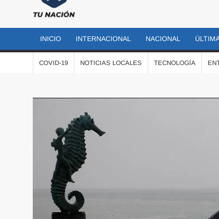
TU
Las
noticias
NACIÓN
más
INICIO
INTERNACIONAL
NACIONAL
ÚLTIMA
importantes
al momento
COVID-19
NOTICIAS LOCALES
TECNOLOGÍA
EN