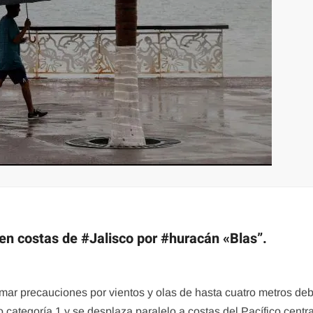
en costas de #Jalisco por #huracán «Blas”.
ar precauciones por vientos y olas de hasta cuatro metros deb
categoría 1 y se desplaza paralelo a costas del Pacífico centra