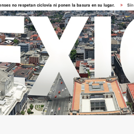
 respetan ciclovía ni ponen la basura en su lugar.
Síndico mu