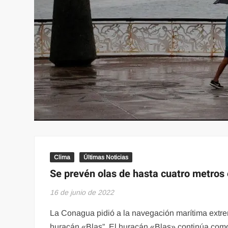
Clima
Últimas Noticias
Se prevén olas de hasta cuatro metros 
16 de junio de 2022
La Conagua pidió a la navegación marítima extrem
huracán «Blas”, El huracán «Blas» continúa como 