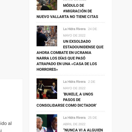
MÓDULO DE
#MIGRACIÓN DE
NUEVO VALLARTA NO TIENE CITAS
La Hidra Rivera
24 DE
MAYO DE 2022
UN EXSOLDADO
ESTADOUNIDENSE QUE
AHORA COMBATE EN UCRANIA
NARRA LOS DÍAS QUE PASÓ
ATRAPADO EN UNA «CASA DE LOS
HORRORES»
La Hidra Rivera
2 DE
MAYO DE 2022
‘BUKELE, A UNOS
PASOS DE
CONSOLIDARSE COMO DICTADOR’
La Hidra Rivera
25 DE
ido al
ABRIL DE 2022
“NUNCA VI A ALGUIEN
l