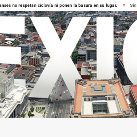
o respetan ciclovía ni ponen la basura en su lugar.
Síndico m