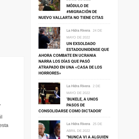
MÓDULO DE
#MIGRACIÓN DE
NUEVO VALLARTA NO TIENE CITAS
La Hidra Rivera
24 DE
MAYO DE 2022
UN EXSOLDADO
ESTADOUNIDENSE QUE
AHORA COMBATE EN UCRANIA
NARRA LOS DÍAS QUE PASÓ
ATRAPADO EN UNA «CASA DE LOS
HORRORES»
La Hidra Rivera
2 DE
MAYO DE 2022
‘BUKELE, A UNOS
.
PASOS DE
CONSOLIDARSE COMO DICTADOR’
il
La Hidra Rivera
25 DE
esta
ABRIL DE 2022
“NUNCA VI A ALGUIEN