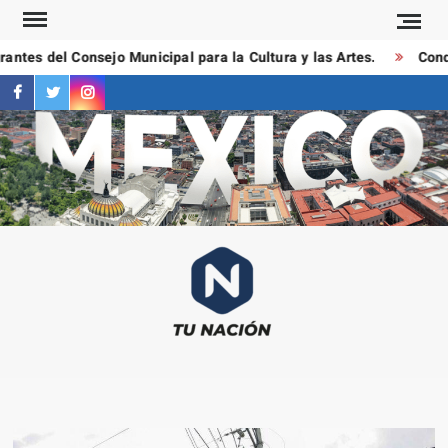
Saltar
al
ntes del Consejo Municipal para la Cultura y las Artes.
Conduc
contenido
facebook
twitter
instagram
T
Las
NAC
notici
más
importa
al mom