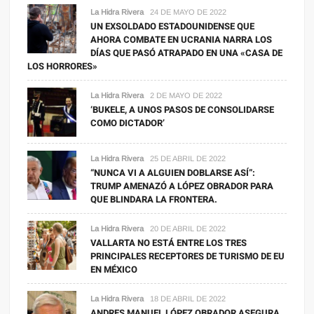
La Hidra Rivera
24 DE MAYO DE 2022
UN EXSOLDADO ESTADOUNIDENSE QUE
AHORA COMBATE EN UCRANIA NARRA LOS
DÍAS QUE PASÓ ATRAPADO EN UNA «CASA DE
LOS HORRORES»
La Hidra Rivera
2 DE MAYO DE 2022
‘BUKELE, A UNOS PASOS DE CONSOLIDARSE
COMO DICTADOR’
La Hidra Rivera
25 DE ABRIL DE 2022
“NUNCA VI A ALGUIEN DOBLARSE ASÍ”:
TRUMP AMENAZÓ A LÓPEZ OBRADOR PARA
QUE BLINDARA LA FRONTERA.
La Hidra Rivera
20 DE ABRIL DE 2022
VALLARTA NO ESTÁ ENTRE LOS TRES
PRINCIPALES RECEPTORES DE TURISMO DE EU
EN MÉXICO
La Hidra Rivera
18 DE ABRIL DE 2022
ANDRES MANUEL LÓPEZ OBRADOR ASEGURA