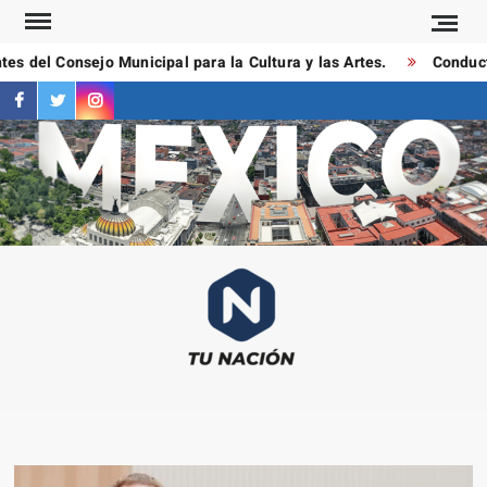
Saltar
al
del Consejo Municipal para la Cultura y las Artes.
Conductore
contenido
facebook
twitter
instagram
T
Las
NAC
notici
más
importa
al mom