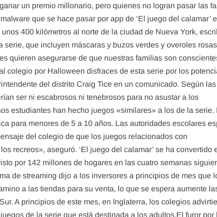
ganar un premio millonario, pero quienes no logran pasar las f
alware que se hace pasar por app de ‘El juego del calamar’ 
 a unos 400 kilómetros al norte de la ciudad de Nueva York, escri
la serie, que incluyen máscaras y buzos verdes y overoles rosas
res quieren asegurarse de que nuestras familias son consciente
al colegio por Halloween disfraces de esta serie por los potenci
intendente del distrito Craig Tice en un comunicado. Según las
erían ser ni escabrosos ni tenebrosos para no asustar a los
s estudiantes han hecho juegos «similares» a los de la serie. 
sica para menores de 5 a 10 años. Las autoridades escolares e
mensaje del colegio de que los juegos relacionados con
os recreos», aseguró. ‘El juego del calamar’ se ha convertido 
o visto por 142 millones de hogares en las cuatro semanas siguie
ma de streaming dijo a los inversores a principios de mes que l
amino a las tiendas para su venta, lo que se espera aumente la
r. A principios de este mes, en Inglaterra, los colegios advirti
egos de la serie que está destinada a los adultos.​El furor por 