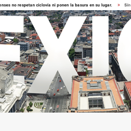
o respetan ciclovía ni ponen la basura en su lugar.
Síndico m