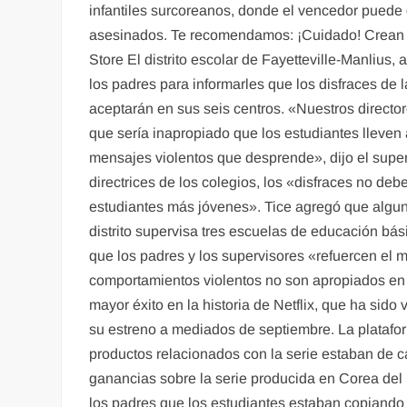
infantiles surcoreanos, donde el vencedor puede 
asesinados. Te recomendamos: ¡Cuidado! Crean m
Store El distrito escolar de Fayetteville-Manlius,
los padres para informarles que los disfraces de 
aceptarán en sus seis centros. «Nuestros directo
que sería inapropiado que los estudiantes lleven 
mensajes violentos que desprende», dijo el super
directrices de los colegios, los «disfraces no deb
estudiantes más jóvenes». Tice agregó que alguno
distrito supervisa tres escuelas de educación bá
que los padres y los supervisores «refuercen el 
comportamientos violentos no son apropiados en l
mayor éxito en la historia de Netflix, que ha sid
su estreno a mediados de septiembre. La platafor
productos relacionados con la serie estaban de c
ganancias sobre la serie producida en Corea del Su
los padres que los estudiantes estaban copiando ju