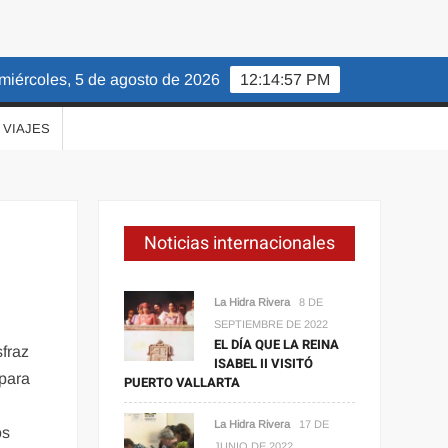
miércoles, 5 de agosto de 2026
12:14:58 PM
VIAJES
Noticias internacionales
La Hidra Rivera
8 DE
SEPTIEMBRE DE 2022
EL DÍA QUE LA REINA
sfraz
ISABEL II VISITÓ
 para
PUERTO VALLARTA
La Hidra Rivera
17 DE
os
JUNIO DE 2022