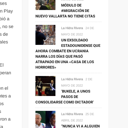
ases
MÓDULO DE
#MIGRACIÓN DE
en Play
NUEVO VALLARTA NO TIENE CITAS
bió a
, no se
La Hidra Rivera
24 DE
s de
MAYO DE 2022
UN EXSOLDADO
ales
ESTADOUNIDENSE QUE
AHORA COMBATE EN UCRANIA
NARRA LOS DÍAS QUE PASÓ
ATRAPADO EN UNA «CASA DE LOS
El
HORRORES»
speran
La Hidra Rivera
2 DE
MAYO DE 2022
en el
‘BUKELE, A UNOS
ntes a
PASOS DE
CONSOLIDARSE COMO DICTADOR’
os
s
La Hidra Rivera
25 DE
eron a
ABRIL DE 2022
“NUNCA VI A ALGUIEN
la