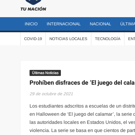
TU
Las
noticias
NACIÓN
más
INICIO
INTERNACIONAL
NACIONAL
ÚLTIMA
importantes
al momento
COVID-19
NOTICIAS LOCALES
TECNOLOGÍA
EN
Últimas Noticias
Prohíben disfraces de ‘El juego del ca
29 de octubre de 2021
Los estudiantes adscritos a escuelas de un distri
en Halloween de ‘El juego del calamar’, la serie
las autoridades locales en Estados Unidos, el ves
violencia. La serie se basa en que cientos de pa