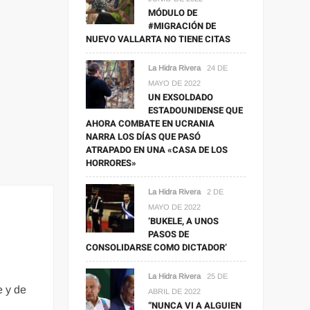
MÓDULO DE
#MIGRACIÓN DE
NUEVO VALLARTA NO TIENE CITAS
La Hidra Rivera
24 DE
MAYO DE 2022
UN EXSOLDADO
ESTADOUNIDENSE QUE
AHORA COMBATE EN UCRANIA
NARRA LOS DÍAS QUE PASÓ
ATRAPADO EN UNA «CASA DE LOS
HORRORES»
La Hidra Rivera
2 DE
MAYO DE 2022
‘BUKELE, A UNOS
PASOS DE
CONSOLIDARSE COMO DICTADOR’
La Hidra Rivera
25 DE
e y de
ABRIL DE 2022
“NUNCA VI A ALGUIEN