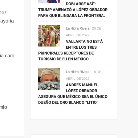
DOBLARSE ASÍ”:
TRUMP AMENAZÓ A LÓPEZ OBRADOR
ópez
PARA QUE BLINDARA LA FRONTERA.
mayoría
La Hidra Rivera
20 DE
ABRIL DE 2022
VALLARTA NO ESTÁ
ENTRE LOS TRES
PRINCIPALES RECEPTORES DE
ía cara
TURISMO DE EU EN MÉXICO
La Hidra Rivera
18 DE
ABRIL DE 2022
ANDRES MANUEL
LÓPEZ OBRADOR
ASEGURA QUE MÉXICO SEA EL ÚNICO
DUEÑO DEL ORO BLANCO “LITIO”
mlo