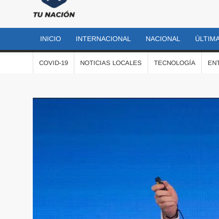
TU
Las
noticias
NACIÓN
más
INICIO
INTERNACIONAL
NACIONAL
ÚLTIMA
importantes
al momento
COVID-19
NOTICIAS LOCALES
TECNOLOGÍA
EN