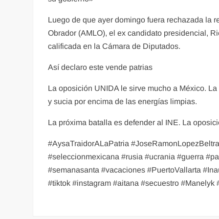
Luego de que ayer domingo fuera rechazada la re
Obrador (AMLO), el ex candidato presidencial, Ri
calificada en la Cámara de Diputados.
Así declaro este vende patrias
La oposición UNIDA le sirve mucho a México. La l
y sucia por encima de las energías limpias.
La próxima batalla es defender al INE. La oposic
#AysaTraidorALaPatria #JoseRamonLopezBeltra
#seleccionmexicana #rusia #ucrania #guerra #pap
#semanasanta #vacaciones #PuertoVallarta #Ina
#tiktok #instagram #aitana #secuestro #Manelyk 