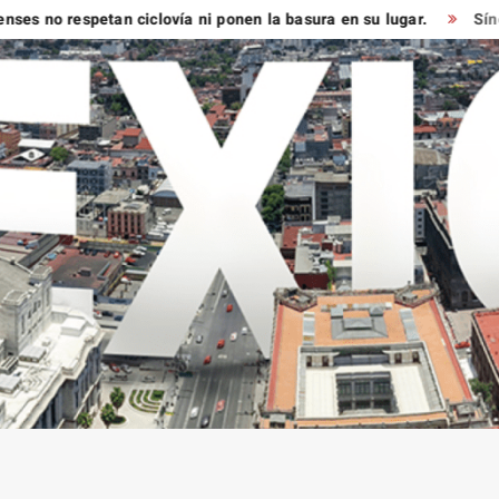
respetan ciclovía ni ponen la basura en su lugar.
Síndico muy