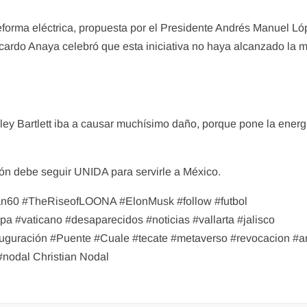
forma eléctrica, propuesta por el Presidente Andrés Manuel L
cardo Anaya celebró que esta iniciativa no haya alcanzado la 
ey Bartlett iba a causar muchísimo daño, porque pone la energ
ión debe seguir UNIDA para servirle a México.
n60 #TheRiseofLOONA #ElonMusk #follow #futbol
a #vaticano #desaparecidos #noticias #vallarta #jalisco
uguración #Puente #Cuale #tecate #metaverso #revocacion #a
#nodal Christian Nodal