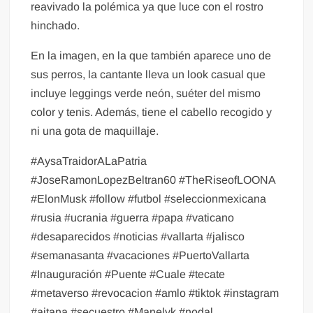
reavivado la polémica ya que luce con el rostro
hinchado.
En la imagen, en la que también aparece uno de
sus perros, la cantante lleva un look casual que
incluye leggings verde neón, suéter del mismo
color y tenis. Además, tiene el cabello recogido y
ni una gota de maquillaje.
#AysaTraidorALaPatria
#JoseRamonLopezBeltran60 #TheRiseofLOONA
#ElonMusk #follow #futbol #seleccionmexicana
#rusia #ucrania #guerra #papa #vaticano
#desaparecidos #noticias #vallarta #jalisco
#semanasanta #vacaciones #PuertoVallarta
#Inauguración #Puente #Cuale #tecate
#metaverso #revocacion #amlo #tiktok #instagram
#aitana #secuestro #Manelyk #nodal