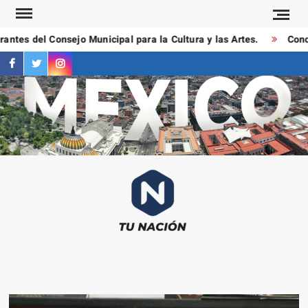
Saltar
al
ntes del Consejo Municipal para la Cultura y las Artes.
Conduc
contenido
facebook
twitter
instagram
T
Las
NAC
notici
más
importa
al mom