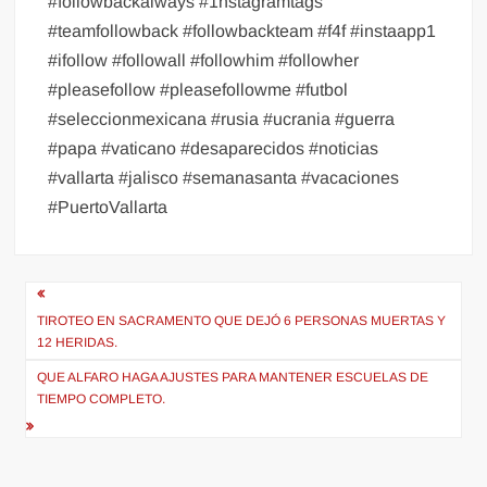
#followbackalways #1nstagramtags
#teamfollowback #followbackteam #f4f #instaapp1
#ifollow #followall #followhim #followher
#pleasefollow #pleasefollowme #futbol
#seleccionmexicana #rusia #ucrania #guerra
#papa #vaticano #desaparecidos #noticias
#vallarta #jalisco #semanasanta #vacaciones
#PuertoVallarta
Navegación
de
TIROTEO EN SACRAMENTO QUE DEJÓ 6 PERSONAS MUERTAS Y
12 HERIDAS.
entradas
QUE ALFARO HAGA AJUSTES PARA MANTENER ESCUELAS DE
TIEMPO COMPLETO.