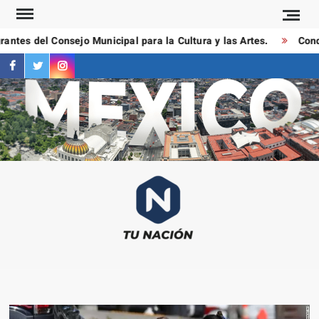
Saltar
al
ntes del Consejo Municipal para la Cultura y las Artes.
Conduc
contenido
facebook
twitter
instagram
T
Las
NAC
notici
más
importa
al mom