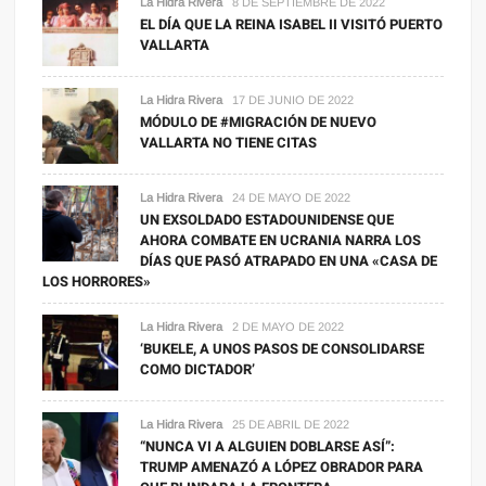
La Hidra Rivera
8 DE SEPTIEMBRE DE 2022
EL DÍA QUE LA REINA ISABEL II VISITÓ PUERTO
VALLARTA
La Hidra Rivera
17 DE JUNIO DE 2022
MÓDULO DE #MIGRACIÓN DE NUEVO
VALLARTA NO TIENE CITAS
La Hidra Rivera
24 DE MAYO DE 2022
UN EXSOLDADO ESTADOUNIDENSE QUE
AHORA COMBATE EN UCRANIA NARRA LOS
DÍAS QUE PASÓ ATRAPADO EN UNA «CASA DE
LOS HORRORES»
La Hidra Rivera
2 DE MAYO DE 2022
‘BUKELE, A UNOS PASOS DE CONSOLIDARSE
COMO DICTADOR’
La Hidra Rivera
25 DE ABRIL DE 2022
“NUNCA VI A ALGUIEN DOBLARSE ASÍ”:
TRUMP AMENAZÓ A LÓPEZ OBRADOR PARA