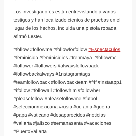
Los investigadores están entrevistando a varios
testigos y han localizado cientos de pruebas en el
lugar de los hechos, incluida una pistola robada,
afirmó Lester.
#follow #followme #followforfollow
#Espectaculos
#feminicida #feminicidios #trenmaya
#followme
#follower #followers #alwaysfollowback
#followbackalways #1nstagramtags
#teamfollowback #followbackteam #f4f #instaapp1
#ifollow #followall #followhim #followher
#pleasefollow #pleasefollowme #futbol
#seleccionmexicana #rusia #ucrania #guerra
#papa #vaticano #desaparecidos #noticias
#vallarta #jalisco #semanasanta #vacaciones
#PuertoVallarta