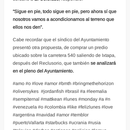
“Sigue en pie, todo sigue en pie, pero ahora sí que
nosotros vamos a acondicionarnos al terreno que
ellos nos den”.
Cabe recordar que el síndico del Ayuntamiento
presentó otra propuesta, de comprar un predio
ubicado sobre la carretera 540 saliendo de Ixtapa,
después del Reclusorio, que también
se analizará
en el pleno del Ayuntamiento.
#amo #o #love #amor #bmth #bringmethehorizon
#oliversykes
#jordanfish #brasil #a #leemalia
#sempiternal #mattkean #lunes #monday #a #n
#venezuela #o #colombia #like #felizlunes #love
#argentina #navidad #amor #temblor
#puertoVallarta #starbucks #ucrania #rusia