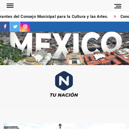
Saltar
al
ntes del Consejo Municipal para la Cultura y las Artes.
Conduc
contenido
facebook
twitter
instagram
T
Las
NAC
notici
más
importa
al mom