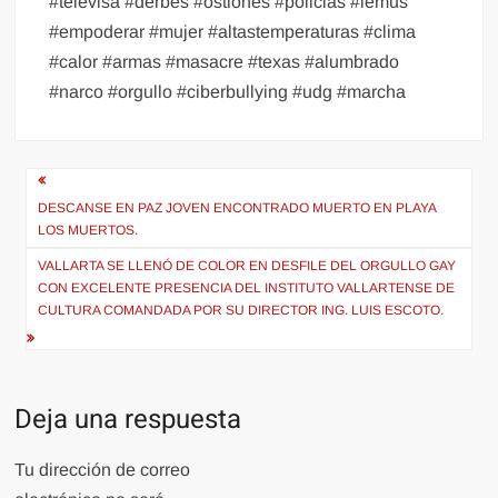
#televisa #derbes #ostiones #policias #lemus
#empoderar #mujer #altastemperaturas #clima
#calor #armas #masacre #texas #alumbrado
#narco #orgullo #ciberbullying #udg #marcha
Navegación
de
DESCANSE EN PAZ JOVEN ENCONTRADO MUERTO EN PLAYA
LOS MUERTOS.
entradas
VALLARTA SE LLENÓ DE COLOR EN DESFILE DEL ORGULLO GAY
CON EXCELENTE PRESENCIA DEL INSTITUTO VALLARTENSE DE
CULTURA COMANDADA POR SU DIRECTOR ING. LUIS ESCOTO.
Deja una respuesta
Tu dirección de correo