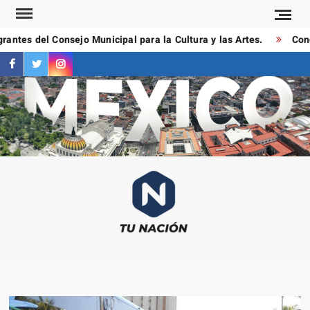
Saltar
al
ntes del Consejo Municipal para la Cultura y las Artes.
Condu
contenido
facebook
twitter
instagram
T
Las
NAC
notici
más
importa
al mom