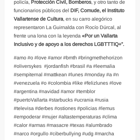
policía,
Protección Civil, Bomberos
, y otro tanto de
funcionarios públicos del
DIF, Comude, el Instituto
Vallartense de Cultura
, en su carro alegórico
representaron La Guirnalda con Rocío Dúrcal, al
frente una lona con la leyenda
«Por un Vallarta
Inclusivo y de apoyo a los derechos LGBTTTIQ+”.
#amo #o #love #amor #bmth #bringmethehorizon
#oliversykes
#jordanfish #brasil #a #leemalia
#sempiternal #mattkean #lunes #monday #a #n
#venezuela #o #colombia #like #felizlunes #love
#argentina #navidad #amor #temblor
#puertoVallarta #starbucks #ucrania #rusia
#televisa #derbes #ostiones #policias #lemus
#empoderar #mujer #altastemperaturas #clima
#calor #armas #masacre #texas #alumbrado
#narco #orgullo #ciberbullying #udg #marcha