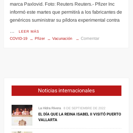
marca Paxlovid. Foto: Reuters Reuters.- Pfizer Inc
informó este martes que permitirá a los fabricantes de
genéricos suministrar su píldora experimental contra
…
LEER MÁS
en
Comentar
COVID-19
Pfizer
Vacunación
Pfizer
autorizará
versión
genérica
de
su
píldora
Noticias internacionales
contra
Covid-
19
La Hidra Rivera
8 DE SEPTIEMBRE DE 2022
en
EL DÍA QUE LA REINA ISABEL II VISITÓ PUERTO
VALLARTA
95
países