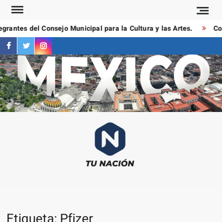
Saltar
al
rantes del Consejo Municipal para la Cultura y las Artes.
Con
contenido
facebook
twitter
instagram
T
Las
NAC
notici
más
importa
al mom
Etiqueta:
Pfizer