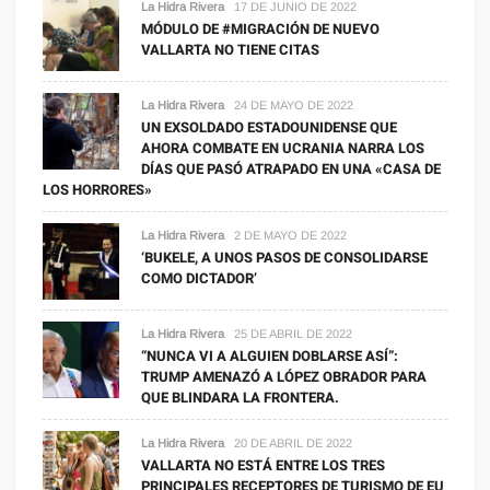
La Hidra Rivera
17 DE JUNIO DE 2022
MÓDULO DE #MIGRACIÓN DE NUEVO
VALLARTA NO TIENE CITAS
La Hidra Rivera
24 DE MAYO DE 2022
UN EXSOLDADO ESTADOUNIDENSE QUE
AHORA COMBATE EN UCRANIA NARRA LOS
DÍAS QUE PASÓ ATRAPADO EN UNA «CASA DE
LOS HORRORES»
La Hidra Rivera
2 DE MAYO DE 2022
‘BUKELE, A UNOS PASOS DE CONSOLIDARSE
COMO DICTADOR’
La Hidra Rivera
25 DE ABRIL DE 2022
“NUNCA VI A ALGUIEN DOBLARSE ASÍ”:
TRUMP AMENAZÓ A LÓPEZ OBRADOR PARA
QUE BLINDARA LA FRONTERA.
La Hidra Rivera
20 DE ABRIL DE 2022
VALLARTA NO ESTÁ ENTRE LOS TRES
PRINCIPALES RECEPTORES DE TURISMO DE EU