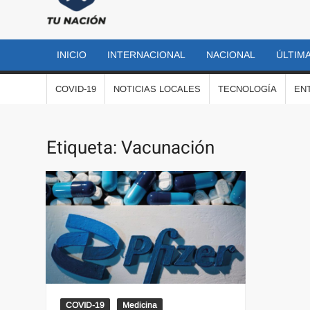
TU
Las
noticias
NACIÓN
más
INICIO
INTERNACIONAL
NACIONAL
ÚLTIMA
importantes
al momento
COVID-19
NOTICIAS LOCALES
TECNOLOGÍA
EN
Etiqueta:
Vacunación
COVID-19
Medicina